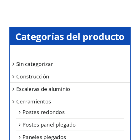
elegir
en
la
Categorías del producto
página
de
producto
sin categorizar
construcción
escaleras de aluminio
cerramientos
postes redondos
postes panel plegado
paneles plegados