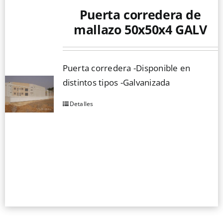
Puerta corredera de
Mallas
mallazo 50x50x4 GALV
Noticias
Puerta corredera -Disponible en
distintos tipos -Galvanizada
Contacto
Detalles
Este
producto
tiene
múltiples
variantes.
Las
opciones
se
pueden