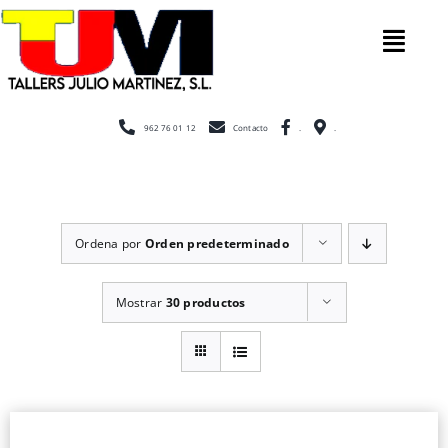
Saltar
al
Tog
contenido
Nav
Inicio
962 76 01 12
Contacto
.
.
Nosotros
Ordena por
Orden predeterminado
Construcción
Mostrar
30 productos
Cerramientos
Escaleras