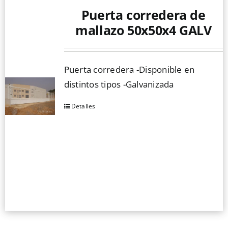
Puerta corredera de
Mallas
mallazo 50x50x4 GALV
Noticias
Puerta corredera -Disponible en
distintos tipos -Galvanizada
Contacto
Detalles
Este
producto
tiene
múltiples
variantes.
Las
opciones
se
pueden