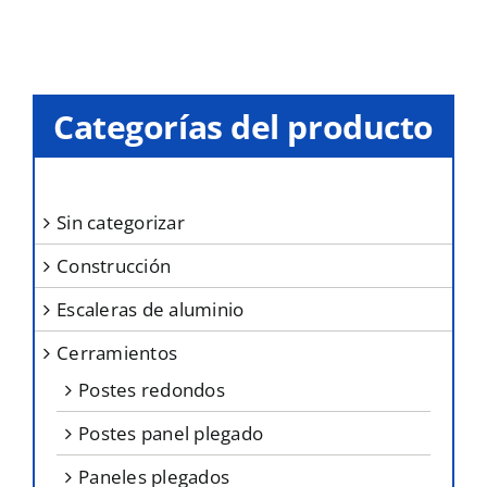
elegir
en
la
Categorías del producto
página
de
producto
sin categorizar
construcción
escaleras de aluminio
cerramientos
postes redondos
postes panel plegado
paneles plegados