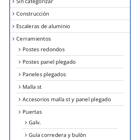
sin categorizar
en
construcción
la
página
escaleras de aluminio
de
cerramientos
producto
postes redondos
postes panel plegado
paneles plegados
malla st
accesorios malla st y panel plegado
puertas
galv.
guía corredera y bulón