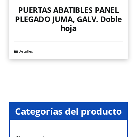
PUERTAS ABATIBLES PANEL
PLEGADO JUMA, GALV. Doble
hoja
Detalles
Este
producto
tiene
múltiples
variantes.
Las
opciones
Categorías del producto
se
pueden
elegir