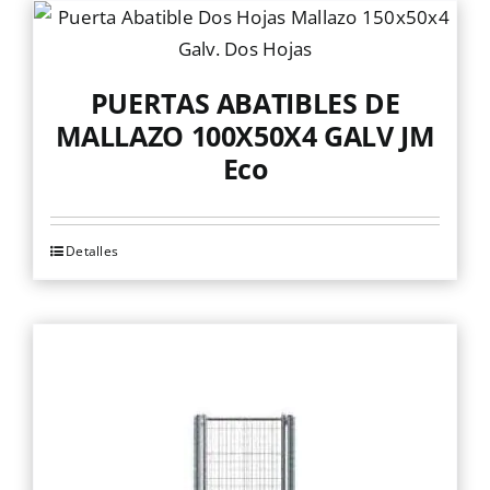
PUERTAS ABATIBLES DE
MALLAZO 100X50X4 GALV JM
Eco
Detalles
Este
producto
tiene
múltiples
variantes.
Las
opciones
se