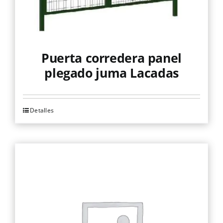
página
de
producto
Puerta corredera panel
plegado juma Lacadas
Detalles
Este
producto
tiene
múltiples
variantes.
Las
opciones
se