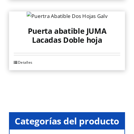
producto
tiene
múltiples
variantes.
Puerta abatible JUMA
Las
Lacadas Doble hoja
opciones
se
pueden
Detalles
Este
elegir
producto
en
tiene
la
múltiples
página
variantes.
de
Las
producto
opciones
Categorías del producto
se
pueden