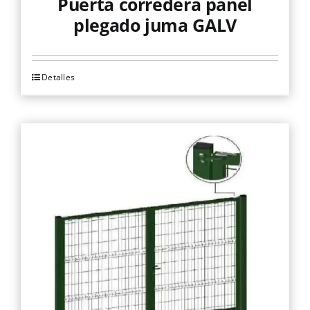
Puerta corredera panel
plegado juma GALV
Detalles
Este
producto
tiene
múltiples
variantes.
Las
opciones
se
pueden
elegir
en
la