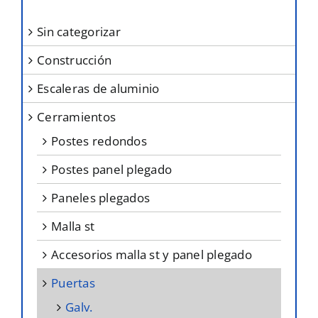
elegir
sin categorizar
en
construcción
la
página
escaleras de aluminio
de
cerramientos
producto
postes redondos
postes panel plegado
paneles plegados
malla st
accesorios malla st y panel plegado
puertas
galv.