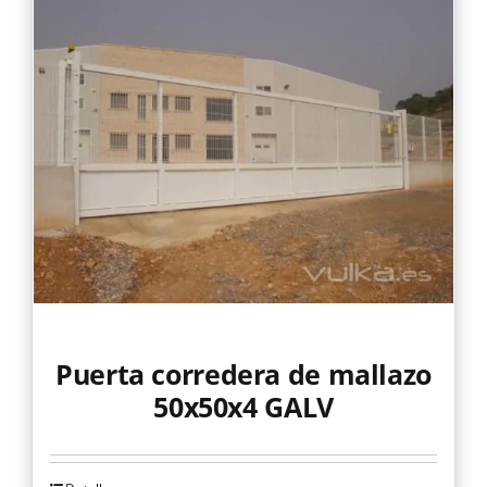
variantes.
Las
opciones
se
pueden
elegir
en
la
página
de
producto
Puerta corredera de mallazo
50x50x4 GALV