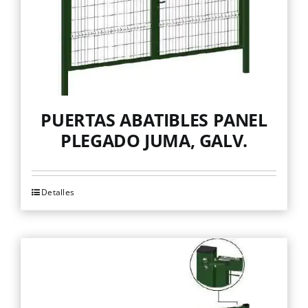
en
la
página
de
producto
PUERTAS ABATIBLES PANEL
PLEGADO JUMA, GALV.
Detalles
Este
producto
tiene
múltiples
variantes.
Las