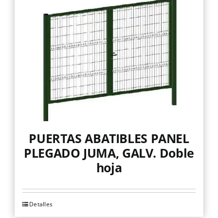
opciones
se
pueden
elegir
en
la
página
de
producto
PUERTAS ABATIBLES PANEL
PLEGADO JUMA, GALV. Doble
hoja
Detalles
Este