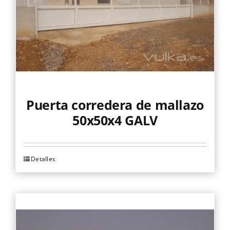
elegir
en
la
página
de
producto
Puerta corredera de mallazo
50x50x4 GALV
Detalles
Este
producto
tiene
múltiples
variantes.