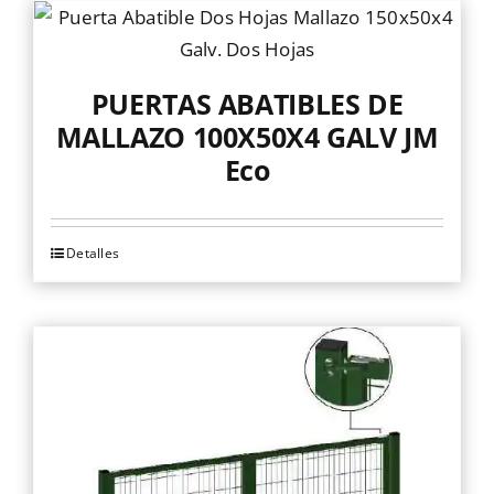
PUERTAS ABATIBLES DE
MALLAZO 100X50X4 GALV JM
Eco
Detalles
Este
producto
tiene
múltiples
variantes.
Las
opciones
se