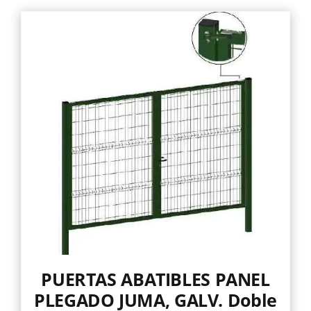
página
tiene
de
múltiples
producto
variantes.
Las
opciones
se
pueden
elegir
en
la
página
de
producto
PUERTAS ABATIBLES PANEL
PLEGADO JUMA, GALV. Doble