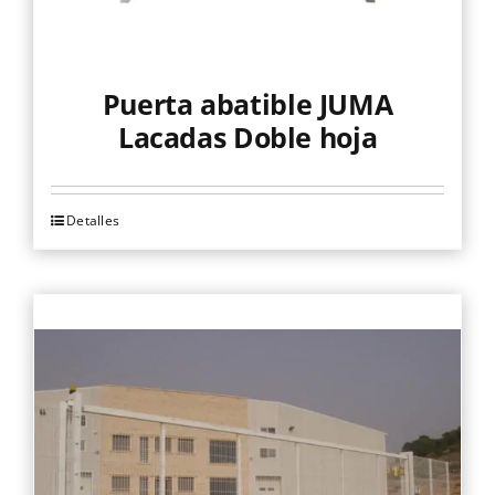
de
producto
Puerta abatible JUMA
Lacadas Doble hoja
Detalles
Este
producto
tiene
múltiples
variantes.
Las
opciones
se
pueden