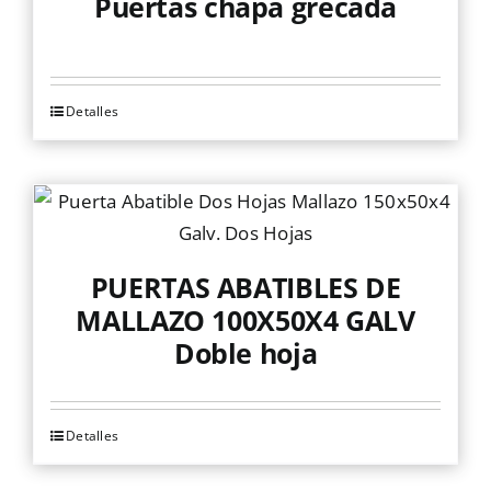
Puertas chapa grecada
Detalles
Este
producto
tiene
múltiples
variantes.
Las
PUERTAS ABATIBLES DE
opciones
MALLAZO 100X50X4 GALV
se
Doble hoja
pueden
elegir
en
Detalles
Este
la
producto