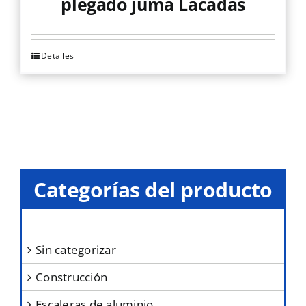
plegado juma Lacadas
Detalles
Este
producto
tiene
múltiples
variantes.
Las
opciones
Categorías del producto
se
pueden
elegir
sin categorizar
en
construcción
la
página
escaleras de aluminio