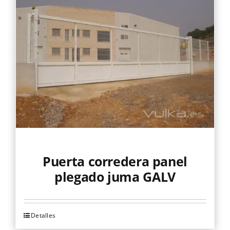
Las
opciones
se
pueden
elegir
en
la
página
de
producto
Puerta corredera panel
plegado juma GALV
Detalles
Este