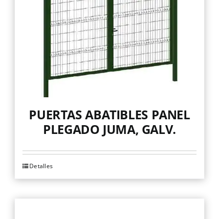
pueden
elegir
en
la
página
de
producto
PUERTAS ABATIBLES PANEL
PLEGADO JUMA, GALV.
Detalles
Este
producto
tiene
múltiples