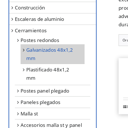
construcción
proc
adv
escaleras de aluminio
dura
cerramientos
postes redondos
Or
galvanizados 48x1,2
mm
plastificado 48x1,2
mm
postes panel plegado
paneles plegados
Es
malla st
p
ti
accesorios malla st y panel