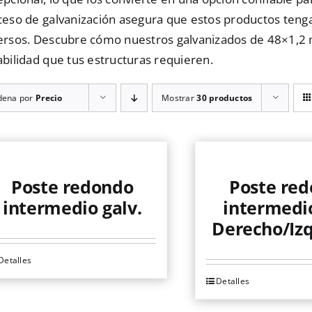
eso de galvanización asegura que estos productos tenga
ersos. Descubre cómo nuestros galvanizados de 48×1,2 m
bilidad que tus estructuras requieren.
dena por
Precio
Mostrar
30 productos
Poste redondo
Poste re
intermedio galv.
intermedi
Derecho/Iz
Detalles
te
Detalles
roducto
Este
ene
producto