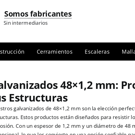
Somos fabricantes
Sin intermediarios
strucción
Cerramientos
Escaleras
Mall
alvanizados 48×1,2 mm: Pr
us Estructuras
stros galvanizados de 48×1,2 mm son la elección perfec
ucturas. Estos productos están diseñados para resistir l
rosión. Con un espesor de 1,2 mm y un diámetro de 48 m
pcional, lo que los convierte en una opción confiable par