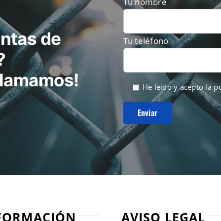
Tu nombre
ntas de
Tu teléfono
?
 llamamos!
He leido y acepto la
po
FORMACIÓN
AVISO LEGAL