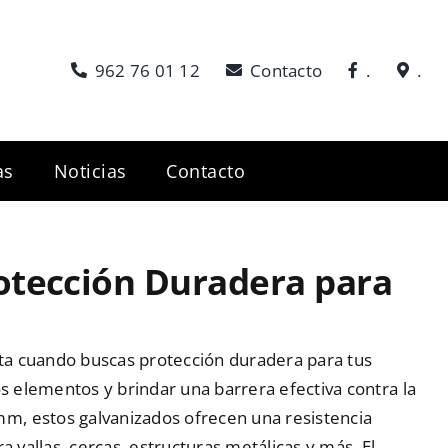
962 76 01 12
Contacto
.
.
as
Noticias
Contacto
otección Duradera para
ta cuando buscas protección duradera para tus
os elementos y brindar una barrera efectiva contra la
m, estos galvanizados ofrecen una resistencia
a vallas, cercas, estructuras metálicas y más. El