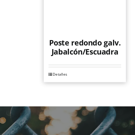
Poste redondo galv.
Jabalcón/Escuadra
Detalles
Este
producto
tiene
múltiples
variantes.
Las
opciones