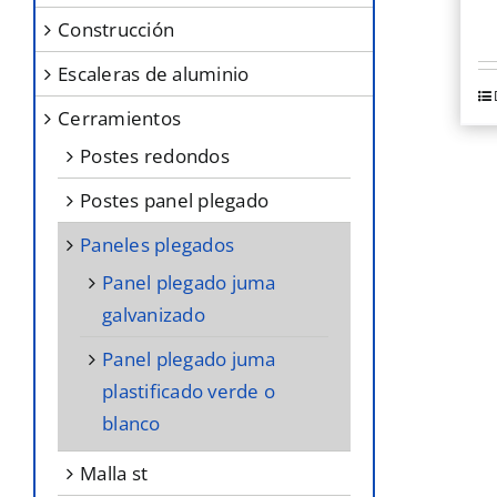
construcción
escaleras de aluminio
Es
cerramientos
p
postes redondos
ti
mú
postes panel plegado
va
paneles plegados
L
panel plegado juma
o
galvanizado
s
panel plegado juma
p
plastificado verde o
el
blanco
e
la
malla st
pá