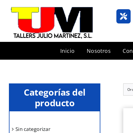
Saltar
al
contenido
Inicio
Nosotros
Con
Categorías del
Or
producto
sin categorizar