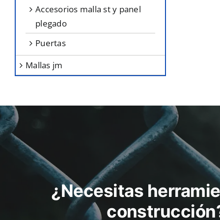
accesorios malla st y panel
d
plegado
p
puertas
mallas jm
¿Necesitas herramie
construcción