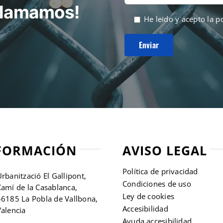
 llamamos!
He leido y acepto la
po
FORMACIÓN
AVISO LEGAL
Política de privacidad
rbanització El Gallipont,
Condiciones de uso
amí de la Casablanca,
Ley de cookies
46185 La Pobla de Vallbona,
Accesibilidad
alencia
Ayuda accesibilidad