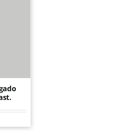
egado
ast.