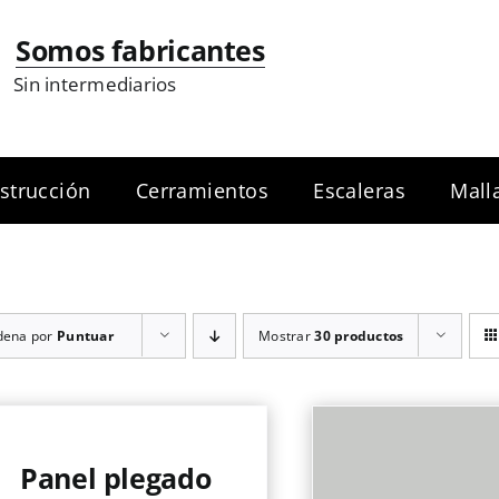
Somos fabricantes
Sin intermediarios
strucción
Cerramientos
Escaleras
Mall
dena por
Puntuar
Mostrar
30 productos
Panel plegado