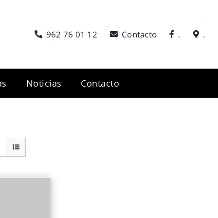
962 76 01 12
Contacto
.
.
as
Noticias
Contacto