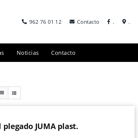
962 76 01 12
Contacto
.
.
as
Noticias
Contacto
 plegado JUMA plast.