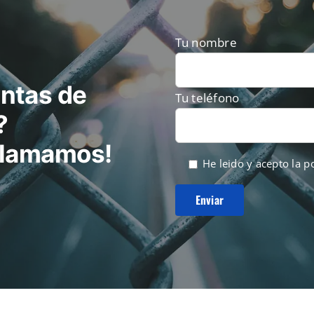
página
de
Tu nombre
producto
ntas de
Tu teléfono
?
 llamamos!
He leido y acepto la
po