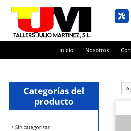
Saltar
al
contenido
Inicio
Nosotros
Con
Categorías del
Or
producto
sin categorizar