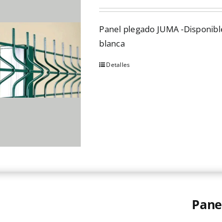
Panel plegado JUMA -Disponible 
blanca
Detalles
Este
producto
tiene
múltiples
variantes.
Las
opciones
se
pueden
elegir
Pane
en