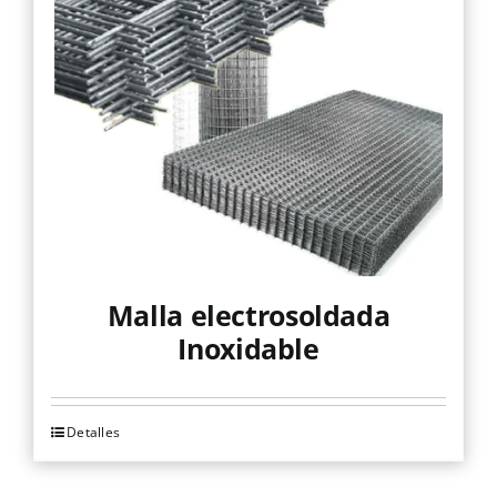
Malla electrosoldada
Inoxidable
Detalles
Este
producto