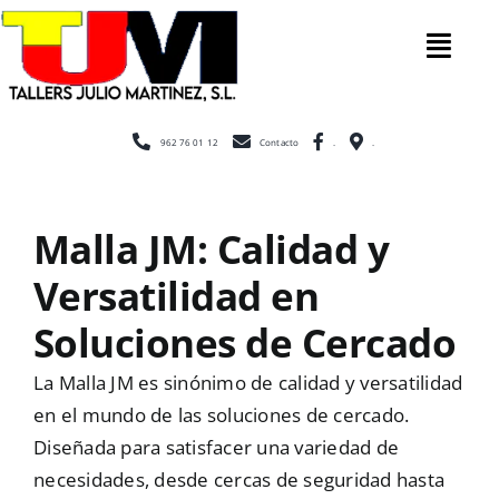
Saltar
al
Tog
contenido
Nav
Inicio
962 76 01 12
Contacto
.
.
Nosotros
Malla JM: Calidad y
Versatilidad en
Construcc
Soluciones de Cercado
Cerramien
La Malla JM es sinónimo de calidad y versatilidad
en el mundo de las soluciones de cercado.
Diseñada para satisfacer una variedad de
Escaleras
necesidades, desde cercas de seguridad hasta