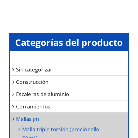
tiene
múltiples
variantes.
Las
opciones
Categorías del producto
se
pueden
elegir
sin categorizar
en
construcción
la
página
escaleras de aluminio
de
cerramientos
producto
mallas jm
malla triple torsión (precio rollo