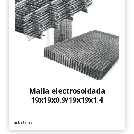
Las
opciones
se
pueden
elegir
en
la
página
de
producto
Malla electrosoldada
19x19x0,9/19x19x1,4
Detalles
Este
producto