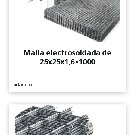
en
la
página
de
producto
Malla electrosoldada de
25x25x1,6×1000
Detalles