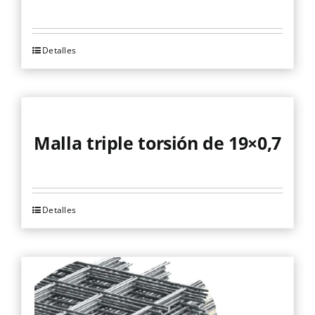
producto
Detalles
Malla triple torsión de 19×0,7
Detalles
Este
producto
tiene
múltiples
variantes.