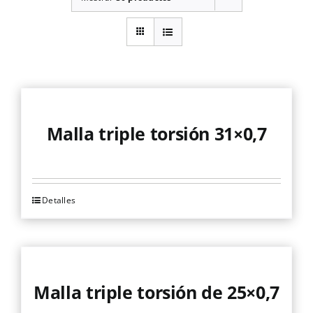
Malla triple torsión 31×0,7
Detalles
Este
producto
tiene
múltiples
variantes.
Malla triple torsión de 25×0,7
Las