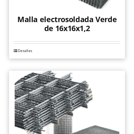
producto
Malla electrosoldada Verde
de 16x16x1,2
Detalles
Este
producto
tiene
múltiples
variantes.
Las
opciones
se
pueden
elegir