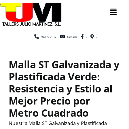
Saltar
al
Tog
contenido
Nav
Inicio
962 76 01 12
Contacto
.
.
Nosotros
Malla ST Galvanizada y
Plastificada Verde:
Construcción
Resistencia y Estilo al
Cerramientos
Mejor Precio por
Metro Cuadrado
Escaleras
Nuestra Malla ST Galvanizada y Plastificada