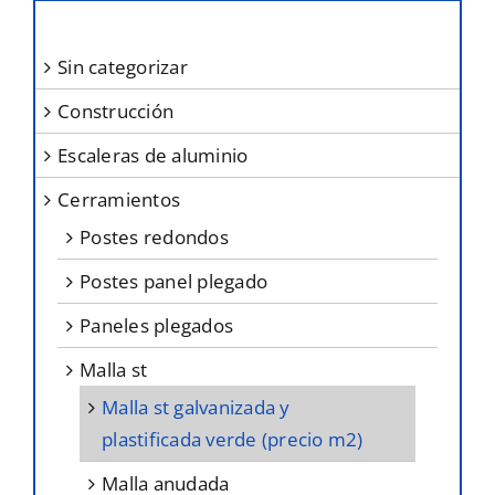
pueden
elegir
sin categorizar
en
construcción
la
página
escaleras de aluminio
de
cerramientos
producto
postes redondos
postes panel plegado
paneles plegados
malla st
malla st galvanizada y
plastificada verde (precio m2)
malla anudada