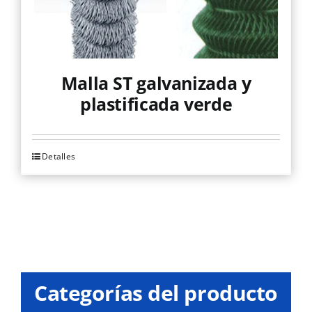
Malla ST galvanizada y
plastificada verde
Detalles
Este
producto
tiene
múltiples
variantes.
Las
opciones
Categorías del producto
se