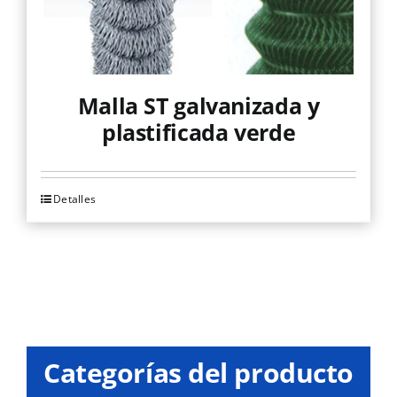
Malla ST galvanizada y
plastificada verde
Detalles
Este
producto
tiene
múltiples
variantes.
Las
opciones
Categorías del producto
se