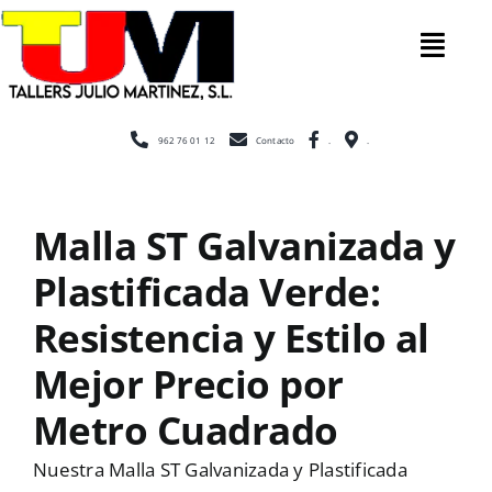
Saltar
al
Tog
contenido
Nav
Inicio
962 76 01 12
Contacto
.
.
Nosotros
Malla ST Galvanizada y
Plastificada Verde:
Construcc
Resistencia y Estilo al
Cerramien
Mejor Precio por
Metro Cuadrado
Escaleras
Nuestra Malla ST Galvanizada y Plastificada