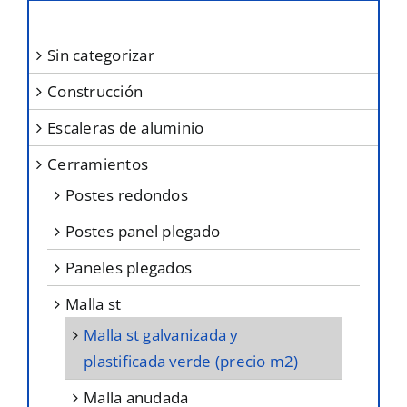
pueden
elegir
sin categorizar
en
construcción
la
página
escaleras de aluminio
de
cerramientos
producto
postes redondos
postes panel plegado
paneles plegados
malla st
malla st galvanizada y
plastificada verde (precio m2)
malla anudada