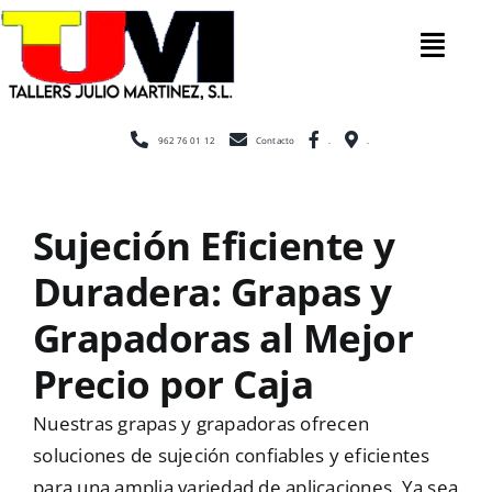
Saltar
al
Tog
contenido
Nav
Inicio
962 76 01 12
Contacto
.
.
Nosotros
Sujeción Eficiente y
Duradera: Grapas y
Construcc
Grapadoras al Mejor
Cerramien
Precio por Caja
Nuestras grapas y grapadoras ofrecen
Escaleras
soluciones de sujeción confiables y eficientes
para una amplia variedad de aplicaciones. Ya sea