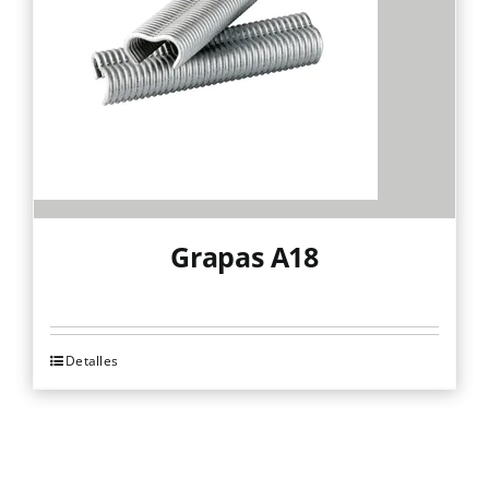
Grapas A18
Detalles
Este
producto
tiene
múltiples