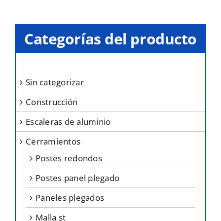
variantes.
Las
opciones
Categorías del producto
se
pueden
elegir
sin categorizar
en
construcción
la
página
escaleras de aluminio
de
cerramientos
producto
postes redondos
postes panel plegado
paneles plegados
malla st