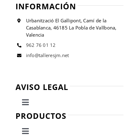
INFORMACIÓN
Urbanització El Gallipont, Camí de la
Casablanca, 46185 La Pobla de Vallbona,
Valencia
962 76 01 12
info@talleresjm.net
AVISO LEGAL
Toggle
Navigation
PRODUCTOS
Política de privacidad
Toggle
Condiciones de uso
Navigation