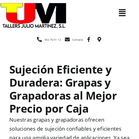
Saltar
al
Tog
contenido
Nav
Inicio
962 76 01 12
Contacto
.
.
Nosotros
Sujeción Eficiente y
Duradera: Grapas y
Construcción
Grapadoras al Mejor
Cerramientos
Precio por Caja
Nuestras grapas y grapadoras ofrecen
Escaleras
soluciones de sujeción confiables y eficientes
para una amplia variedad de aplicaciones. Ya sea