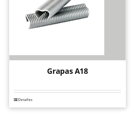
Grapas A18
Detalles
Este
producto
tiene
múltiples