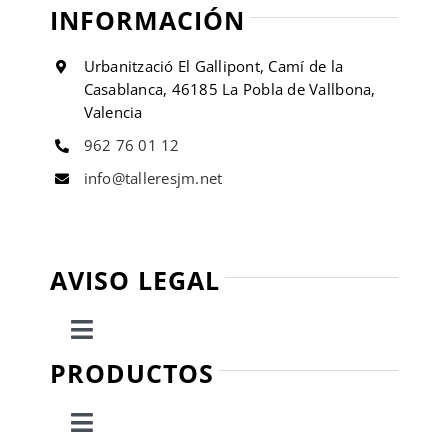
INFORMACIÓN
Urbanització El Gallipont, Camí de la
Casablanca, 46185 La Pobla de Vallbona,
Valencia
962 76 01 12
info@talleresjm.net
AVISO LEGAL
Toggle
Navigation
PRODUCTOS
Política de privacidad
Toggle
Condiciones de uso
Navigation