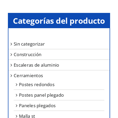
variantes.
Las
opciones
Categorías del producto
se
pueden
elegir
sin categorizar
en
construcción
la
página
escaleras de aluminio
de
cerramientos
producto
postes redondos
postes panel plegado
paneles plegados
malla st