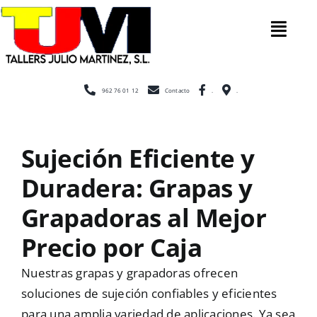
Saltar
al
Tog
contenido
Nav
Inicio
962 76 01 12
Contacto
.
.
Nosotros
Sujeción Eficiente y
Duradera: Grapas y
Construcción
Grapadoras al Mejor
Cerramientos
Precio por Caja
Nuestras grapas y grapadoras ofrecen
Escaleras
soluciones de sujeción confiables y eficientes
para una amplia variedad de aplicaciones. Ya sea