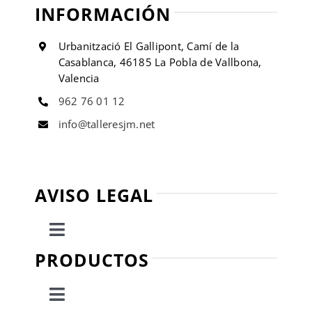
INFORMACIÓN
Urbanització El Gallipont, Camí de la
Casablanca, 46185 La Pobla de Vallbona,
Valencia
962 76 01 12
info@talleresjm.net
AVISO LEGAL
Toggle
Navigation
PRODUCTOS
Política de privacidad
Toggle
Condiciones de uso
Navigation