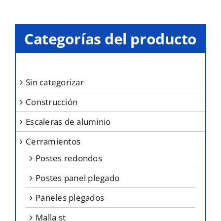
variantes.
Las
opciones
Categorías del producto
se
pueden
elegir
sin categorizar
en
construcción
la
página
escaleras de aluminio
de
cerramientos
producto
postes redondos
postes panel plegado
paneles plegados
malla st