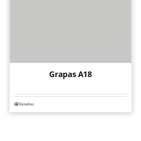
Grapas A18
Detalles
Este
producto
tiene
múltiples