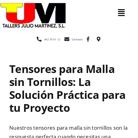
Saltar
al
Tog
contenido
Nav
Inicio
962 76 01 12
Contacto
.
.
Nosotros
Tensores para Malla
sin Tornillos: La
Construcción
Solución Práctica para
Cerramientos
tu Proyecto
Escaleras
Nuestros tensores para malla sin tornillos son la
respuesta perfecta cuando necesitas una