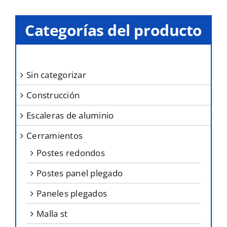
Las
opciones
Categorías del producto
se
pueden
elegir
sin categorizar
en
construcción
la
página
escaleras de aluminio
de
cerramientos
producto
postes redondos
postes panel plegado
paneles plegados
malla st