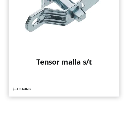
Tensor malla s/t
Detalles
Este
producto
tiene
múltiples
variantes.