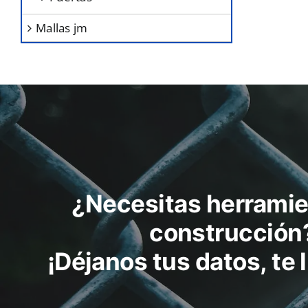
p
mallas jm
el
e
la
pá
d
p
¿Necesitas herramie
construcción
¡Déjanos tus datos, te