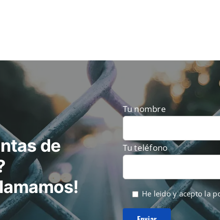
ueden
egir
n
gina
e
roducto
Tu nombre
ntas de
Tu teléfono
?
 llamamos!
He leido y acepto la
po