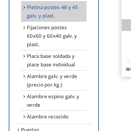
pletina postes 48 y 45
galv. y plast.
fijaciones postes
60x60 y 60x40 galv. y
plast.
placa base soldada y
place base individual
Es
alambre galv. y verde
p
(precio por kg.)
ti
mú
alambre espino galv. y
va
verde
L
alambre recocido
o
puertas
s