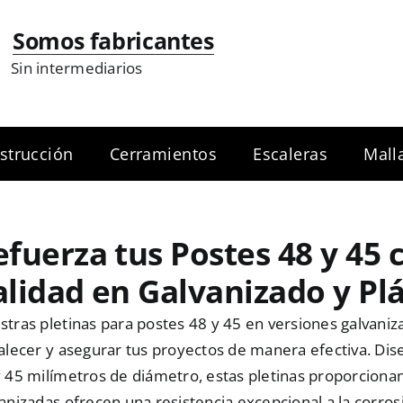
Somos fabricantes
Sin intermediarios
strucción
Cerramientos
Escaleras
Mall
efuerza tus Postes 48 y 45 
alidad en Galvanizado y Plá
tras pletinas para postes 48 y 45 en versiones galvanizad
talecer y asegurar tus proyectos de manera efectiva. Di
 45 milímetros de diámetro, estas pletinas proporcionan
anizadas ofrecen una resistencia excepcional a la corrosi