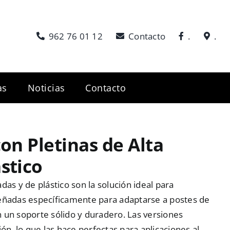
962 76 01 12
Contacto
.
.
as
Noticias
Contacto
con Pletinas de Alta
stico
as y de plástico son la solución ideal para
señadas específicamente para adaptarse a postes de
 un soporte sólido y duradero. Las versiones
ón, lo que las hace perfectas para aplicaciones al