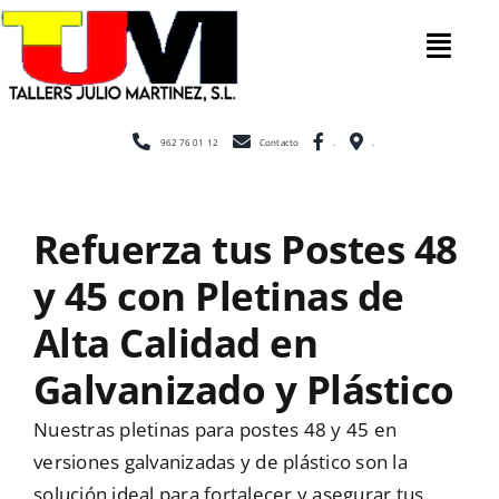
Saltar
al
Tog
contenido
Nav
Inicio
962 76 01 12
Contacto
.
.
Nosotros
Refuerza tus Postes 48
y 45 con Pletinas de
Construcción
Alta Calidad en
Cerramientos
Galvanizado y Plástico
Nuestras pletinas para postes 48 y 45 en
Escaleras
versiones galvanizadas y de plástico son la
solución ideal para fortalecer y asegurar tus