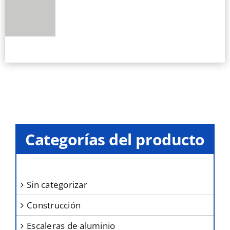
múltiples
variantes.
Las
opciones
se
pueden
elegir
en
la
Categorías del producto
página
de
producto
sin categorizar
construcción
escaleras de aluminio