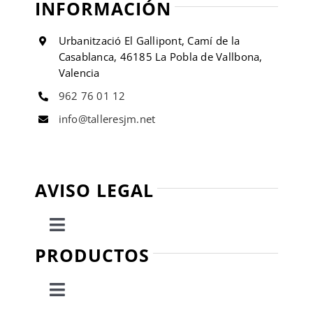
INFORMACIÓN
Urbanització El Gallipont, Camí de la
Casablanca, 46185 La Pobla de Vallbona,
Valencia
962 76 01 12
info@talleresjm.net
AVISO LEGAL
Toggle
Navigation
PRODUCTOS
Política de privacidad
Toggle
Condiciones de uso
Navigation