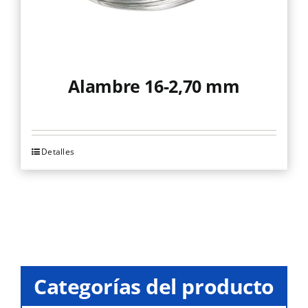
página
de
producto
Alambre 16-2,70 mm
Detalles
Este
producto
tiene
múltiples
variantes.
Las
opciones
Categorías del producto
se