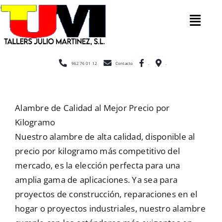
Saltar
al
Tog
contenido
Nav
Inicio
962 76 01 12
Contacto
.
.
Nosotros
Alambre de Calidad al Mejor Precio por
Kilogramo
Construcción
Nuestro alambre de alta calidad, disponible al
precio por kilogramo más competitivo del
mercado, es la elección perfecta para una
Cerramientos
amplia gama de aplicaciones. Ya sea para
proyectos de construcción, reparaciones en el
Escaleras
hogar o proyectos industriales, nuestro alambre