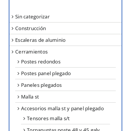
pueden
elegir
sin categorizar
en
construcción
la
página
escaleras de aluminio
de
cerramientos
producto
postes redondos
postes panel plegado
paneles plegados
malla st
accesorios malla st y panel plegado
tensores malla s/t
tornapuntas poste 48 y 45 galv.